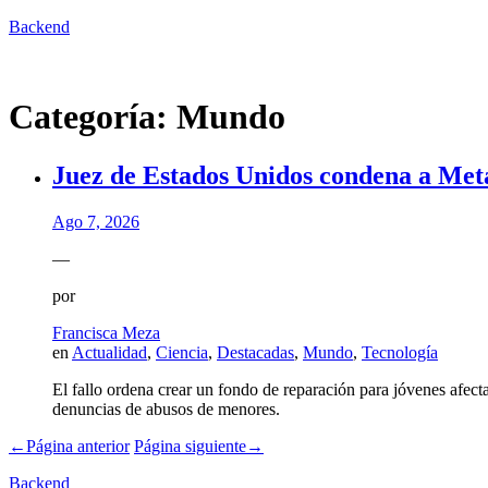
Backend
Categoría:
Mundo
Juez de Estados Unidos condena a Meta
Ago 7, 2026
—
por
Francisca Meza
en
Actualidad
,
Ciencia
,
Destacadas
,
Mundo
,
Tecnología
El fallo ordena crear un fondo de reparación para jóvenes afect
denuncias de abusos de menores.
←
Página anterior
Página siguiente
→
Backend