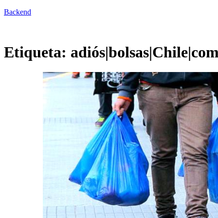
Backend
Etiqueta:
adiós|bolsas|Chile|come