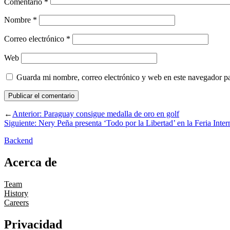
Comentario
*
Nombre
*
Correo electrónico
*
Web
Guarda mi nombre, correo electrónico y web en este navegador p
←
Anterior:
Paraguay consigue medalla de oro en golf
Siguiente:
Nery Peña presenta ‘Todo por la Libertad’ en la Feria Inter
Backend
Acerca de
Team
History
Careers
Privacidad