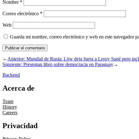
Nombre
*
Correo electrónico
*
Web
Guarda mi nombre, correo electrónico y web en este navegador p
←
Anterior:
Mundial de Rusia: Löw deja fuera a Leroy Sané pero inc
Siguiente:
Presentan libro sobre democracia en Paraguay
→
Backend
Acerca de
Team
History
Careers
Privacidad
Privacy Policy