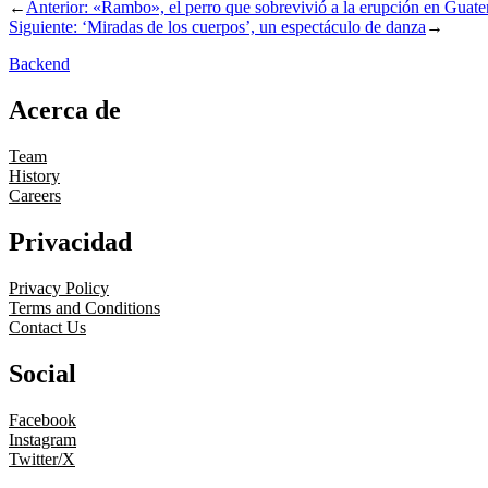
←
Anterior:
«Rambo», el perro que sobrevivió a la erupción en Guat
Siguiente:
‘Miradas de los cuerpos’, un espectáculo de danza
→
Backend
Acerca de
Team
History
Careers
Privacidad
Privacy Policy
Terms and Conditions
Contact Us
Social
Facebook
Instagram
Twitter/X