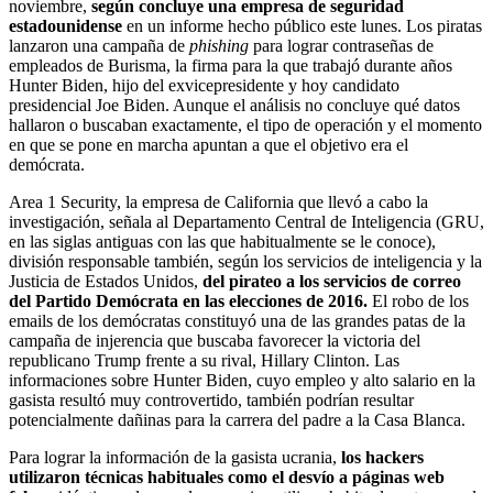
noviembre,
según concluye una empresa de seguridad
estadounidense
en un informe hecho público este lunes. Los piratas
lanzaron una campaña de
phishing
para lograr contraseñas de
empleados de Burisma, la firma para la que trabajó durante años
Hunter Biden, hijo del exvicepresidente y hoy candidato
presidencial Joe Biden. Aunque el análisis no concluye qué datos
hallaron o buscaban exactamente, el tipo de operación y el momento
en que se pone en marcha apuntan a que el objetivo era el
demócrata.
Area 1 Security, la empresa de California que llevó a cabo la
investigación, señala al Departamento Central de Inteligencia (GRU,
en las siglas antiguas con las que habitualmente se le conoce),
división responsable también, según los servicios de inteligencia y la
Justicia de Estados Unidos,
del pirateo a los servicios de correo
del Partido Demócrata en las elecciones de 2016.
El robo de los
emails de los demócratas constituyó una de las grandes patas de la
campaña de injerencia que buscaba favorecer la victoria del
republicano Trump frente a su rival, Hillary Clinton. Las
informaciones sobre Hunter Biden, cuyo empleo y alto salario en la
gasista resultó muy controvertido, también podrían resultar
potencialmente dañinas para la carrera del padre a la Casa Blanca.
Para lograr la información de la gasista ucrania,
los hackers
utilizaron técnicas habituales como el desvío a páginas web