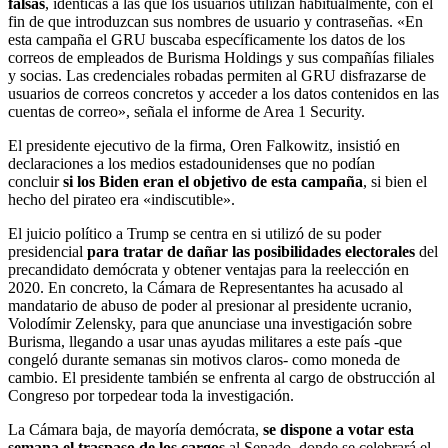
falsas
, idénticas a las que los usuarios utilizan habitualmente, con el
fin de que introduzcan sus nombres de usuario y contraseñas. «En
esta campaña el GRU buscaba específicamente los datos de los
correos de empleados de Burisma Holdings y sus compañías filiales
y socias. Las credenciales robadas permiten al GRU disfrazarse de
usuarios de correos concretos y acceder a los datos contenidos en las
cuentas de correo», señala el informe de Area 1 Security.
El presidente ejecutivo de la firma, Oren Falkowitz, insistió en
declaraciones a los medios estadounidenses que no podían
concluir
si los Biden eran el objetivo de esta campaña
, si bien el
hecho del pirateo era «indiscutible».
El juicio político a Trump se centra en si utilizó de su poder
presidencial
para tratar de dañar las posibilidades electorales
del
precandidato demócrata y obtener ventajas para la reelección en
2020. En concreto, la Cámara de Representantes ha acusado al
mandatario de abuso de poder al presionar al presidente ucranio,
Volodímir Zelensky, para que anunciase una investigación sobre
Burisma, llegando a usar unas ayudas militares a este país -que
congeló durante semanas sin motivos claros- como moneda de
cambio. El presidente también se enfrenta al cargo de obstrucción al
Congreso por torpedear toda la investigación.
La Cámara baja, de mayoría demócrata,
se dispone a votar esta
semana el traspaso de los cargos
al Senado, donde se celebrará el