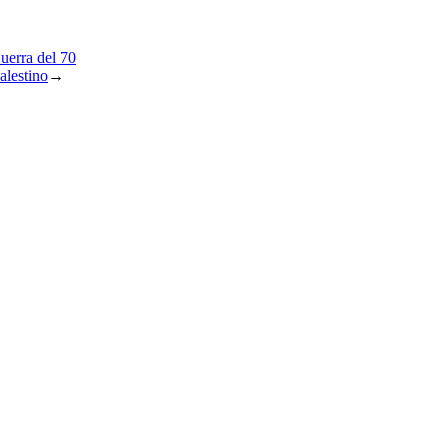
uerra del 70
alestino
→