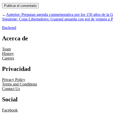
←
Anterior:
Preparan agenda conmemorativa por los 150 años de la G
Siguiente:
Copa Libertadores: Guaraní aguarda con gol de ventaja a P
Backend
Acerca de
Team
History
Careers
Privacidad
Privacy Policy
Terms and Conditions
Contact Us
Social
Facebook