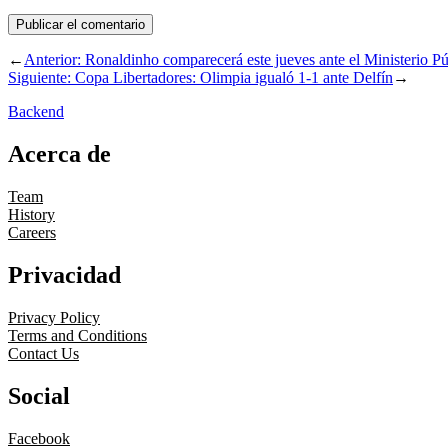
←
Anterior:
Ronaldinho comparecerá este jueves ante el Ministerio Pú
Siguiente:
Copa Libertadores: Olimpia igualó 1-1 ante Delfín
→
Backend
Acerca de
Team
History
Careers
Privacidad
Privacy Policy
Terms and Conditions
Contact Us
Social
Facebook