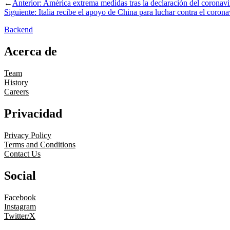
←
Anterior:
América extrema medidas tras la declaración del corona
Siguiente:
Italia recibe el apoyo de China para luchar contra el corona
Backend
Acerca de
Team
History
Careers
Privacidad
Privacy Policy
Terms and Conditions
Contact Us
Social
Facebook
Instagram
Twitter/X