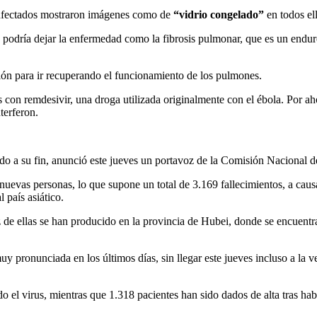
 infectados mostraron imágenes como de
“vidrio congelado”
en todos el
que podría dejar la enfermedad como la fibrosis pulmonar, que es un endu
ción para ir recuperando el funcionamiento de los pulmones.
con remdesivir, una droga utilizada originalmente con el ébola. Por ah
nterferon.
 a su fin, anunció este jueves un portavoz de la Comisión Nacional de 
nuevas personas, lo que supone un total de 3.169 fallecimientos, a caus
 país asiático.
iez de ellas se han producido en la provincia de Hubei, donde se encu
 pronunciada en los últimos días, sin llegar este jueves incluso a la v
el virus, mientras que 1.318 pacientes han sido dados de alta tras hab