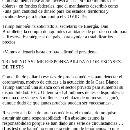
Con esta medida «se abrirá acceso a hasta 50.000 millones de
dólares» en fondos federales, que el mandatario describió como
«una gran cantidad de dinero para los estados, territorios y
localidades» para luchar contra el COVID-19.
Trump también ha solicitado al secretario de Energía, Dan
Brouillette, la compra de «grandes cantidades de petróleo crudo para
la Reserva Estratégica» del país, para ayudar a estabilizar los
precios.
«Vamos a llenarla hasta arriba», afirmó el presidente.
TRUMP NO ASUME RESPONSABILIDAD POR ESCASEZ
DE TESTS
Con el fin de paliar la escasez de pruebas médicas para detectar el
coronavirus, motivo de críticas a la actuación de la Casa Blanca,
Trump anunció una alianza con el sector privado para aumentar su
disponibilidad: EE.UU. tendrá «1,4 millones de tests disponibles la
semana que viene y 5 millones en el plazo de un mes», aseguró,
aunque dudó de que tantas pruebas puedan ser «necesarias».
Respecto a la falta de pruebas médicas, el mandatario no quiso
asumir ninguna responsabilidad: «En absoluto asumo la
responsabilidad porque se han dado una serie de circunstancias….
(Los test que había) no eran para este tipo de fenómenos, lo que