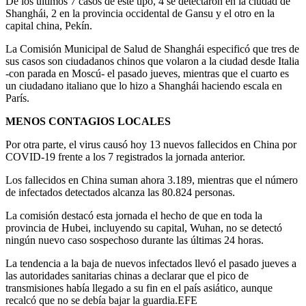
De los últimos 7 casos de este tipo, 4 se detectaron en la ciudad de
Shanghái, 2 en la provincia occidental de Gansu y el otro en la
capital china, Pekín.
La Comisión Municipal de Salud de Shanghái especificó que tres de
sus casos son ciudadanos chinos que volaron a la ciudad desde Italia
-con parada en Moscú- el pasado jueves, mientras que el cuarto es
un ciudadano italiano que lo hizo a Shanghái haciendo escala en
París.
MENOS CONTAGIOS LOCALES
Por otra parte, el virus causó hoy 13 nuevos fallecidos en China por
COVID-19 frente a los 7 registrados la jornada anterior.
Los fallecidos en China suman ahora 3.189, mientras que el número
de infectados detectados alcanza las 80.824 personas.
La comisión destacó esta jornada el hecho de que en toda la
provincia de Hubei, incluyendo su capital, Wuhan, no se detectó
ningún nuevo caso sospechoso durante las últimas 24 horas.
La tendencia a la baja de nuevos infectados llevó el pasado jueves a
las autoridades sanitarias chinas a declarar que el pico de
transmisiones había llegado a su fin en el país asiático, aunque
recalcó que no se debía bajar la guardia.EFE