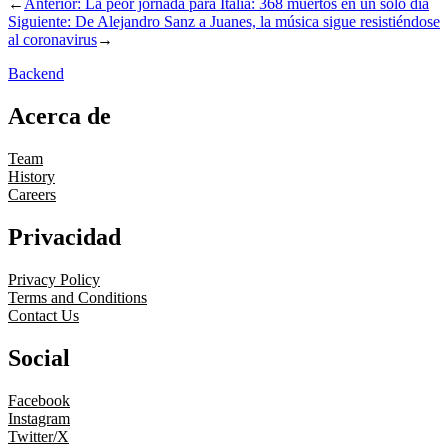
←
Anterior:
La peor jornada para Italia: 368 muertos en un sólo día
Siguiente:
De Alejandro Sanz a Juanes, la música sigue resistiéndose
al coronavirus
→
Backend
Acerca de
Team
History
Careers
Privacidad
Privacy Policy
Terms and Conditions
Contact Us
Social
Facebook
Instagram
Twitter/X