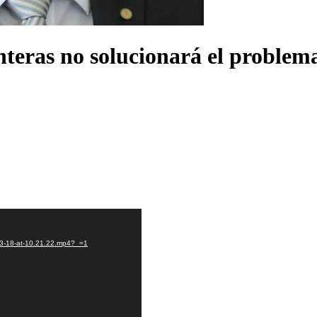
onteras no solucionará el proble
03-18-at-10.21.22.mp4?_=1