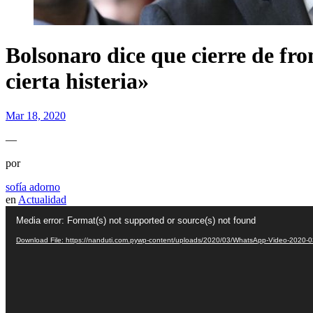
Bolsonaro dice que cierre de fr
cierta histeria»
Mar 18, 2020
—
por
sofía adorno
en
Actualidad
Video
Media error: Format(s) not supported or source(s) not found
Player
Download File: https://nanduti.com.pywp-content/uploads/2020/03/WhatsApp-Video-2020-