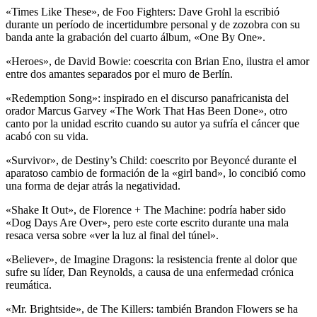
«Times Like These», de Foo Fighters: Dave Grohl la escribió
durante un período de incertidumbre personal y de zozobra con su
banda ante la grabación del cuarto álbum, «One By One».
«Heroes», de David Bowie: coescrita con Brian Eno, ilustra el amor
entre dos amantes separados por el muro de Berlín.
«Redemption Song»: inspirado en el discurso panafricanista del
orador Marcus Garvey «The Work That Has Been Done», otro
canto por la unidad escrito cuando su autor ya sufría el cáncer que
acabó con su vida.
«Survivor», de Destiny’s Child: coescrito por Beyoncé durante el
aparatoso cambio de formación de la «girl band», lo concibió como
una forma de dejar atrás la negatividad.
«Shake It Out», de Florence + The Machine: podría haber sido
«Dog Days Are Over», pero este corte escrito durante una mala
resaca versa sobre «ver la luz al final del túnel».
«Believer», de Imagine Dragons: la resistencia frente al dolor que
sufre su líder, Dan Reynolds, a causa de una enfermedad crónica
reumática.
«Mr. Brightside», de The Killers: también Brandon Flowers se ha