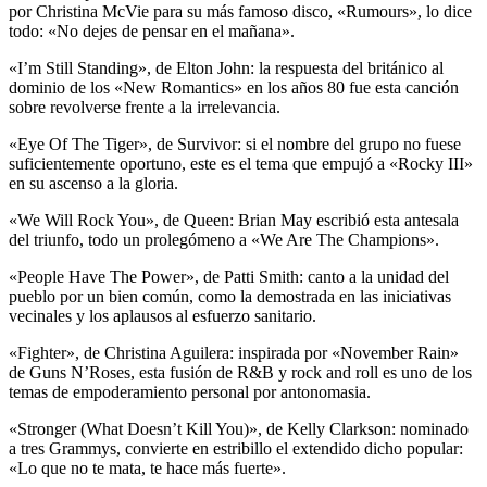
por Christina McVie para su más famoso disco, «Rumours», lo dice
todo: «No dejes de pensar en el mañana».
«I’m Still Standing», de Elton John: la respuesta del británico al
dominio de los «New Romantics» en los años 80 fue esta canción
sobre revolverse frente a la irrelevancia.
«Eye Of The Tiger», de Survivor: si el nombre del grupo no fuese
suficientemente oportuno, este es el tema que empujó a «Rocky III»
en su ascenso a la gloria.
«We Will Rock You», de Queen: Brian May escribió esta antesala
del triunfo, todo un prolegómeno a «We Are The Champions».
«People Have The Power», de Patti Smith: canto a la unidad del
pueblo por un bien común, como la demostrada en las iniciativas
vecinales y los aplausos al esfuerzo sanitario.
«Fighter», de Christina Aguilera: inspirada por «November Rain»
de Guns N’Roses, esta fusión de R&B y rock and roll es uno de los
temas de empoderamiento personal por antonomasia.
«Stronger (What Doesn’t Kill You)», de Kelly Clarkson: nominado
a tres Grammys, convierte en estribillo el extendido dicho popular:
«Lo que no te mata, te hace más fuerte».