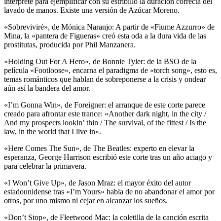
intérprete para ejemplificar con su estribillo la duración correcta del
lavado de manos. Existe una versión de Azúcar Moreno.
«Sobreviviré», de Mónica Naranjo: A partir de «Fiume Azzurro» de
Mina, la «pantera de Figueras» creó esta oda a la dura vida de las
prostitutas, producida por Phil Manzanera.
«Holding Out For A Hero», de Bonnie Tyler: de la BSO de la
película «Footloose», encarna el paradigma de «torch song», esto es,
temas románticos que hablan de sobreponerse a la crisis y ondear
aún así la bandera del amor.
«I’m Gonna Win», de Foreigner: el arranque de este corte parece
creado para afrontar este trance: «Another dark night, in the city /
And my prospects lookin’ thin / The survival, of the fittest / Is the
law, in the world that I live in».
«Here Comes The Sun», de The Beatles: experto en elevar la
esperanza, George Harrison escribió este corte tras un año aciago y
para celebrar la primavera.
«I Won’t Give Up», de Jason Mraz: el mayor éxito del autor
estadounidense tras «I’m Yours» habla de no abandonar el amor por
otros, por uno mismo ni cejar en alcanzar los sueños.
«Don’t Stop», de Fleetwood Mac: la coletilla de la canción escrita