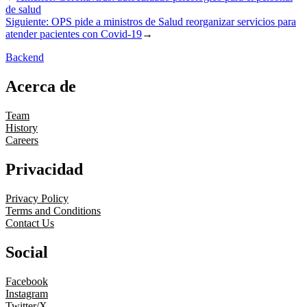
de salud
Siguiente:
OPS pide a ministros de Salud reorganizar servicios para
atender pacientes con Covid-19
→
Backend
Acerca de
Team
History
Careers
Privacidad
Privacy Policy
Terms and Conditions
Contact Us
Social
Facebook
Instagram
Twitter/X