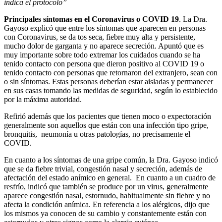
indica el protocolo”
Principales síntomas en el Coronavirus o COVID 19
. La Dra.
Gayoso explicó que entre los síntomas que aparecen en personas
con Coronavirus, se da tos seca, fiebre muy alta y persistente,
mucho dolor de garganta y no aparece secreción. Apuntó que es
muy importante sobre todo extremar los cuidados cuando se ha
tenido contacto con persona que dieron positivo al COVID 19 o
tenido contacto con personas que retornaron del extranjero, sean con
o sin síntomas. Estas personas deberían estar aisladas y permanecer
en sus casas tomando las medidas de seguridad, según lo establecido
por la máxima autoridad.
Refirió además que los pacientes que tienen moco o expectoración
generalmente son aquellos que están con una infección tipo gripe,
bronquitis, neumonía u otras patologías, no precisamente el
COVID.
En cuanto a los síntomas de una gripe común, la Dra. Gayoso indicó
que se da fiebre trivial, congestión nasal y secreción, además de
afectación del estado anímico en general. En cuanto a un cuadro de
resfrío, indicó que también se produce por un virus, generalmente
aparece congestión nasal, estornudo, habitualmente sin fiebre y no
afecta la condición anímica. En referencia a los alérgicos, dijo que
los mismos ya conocen de su cambio y constantemente están con