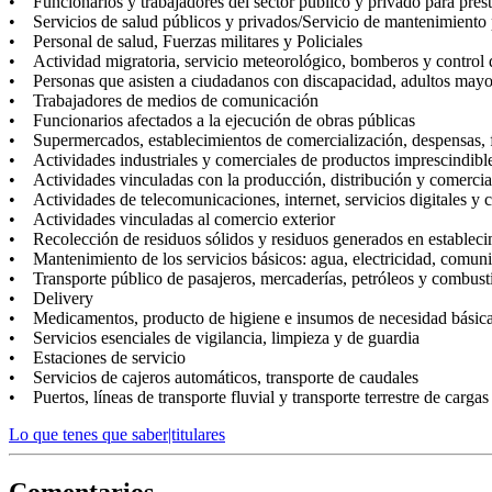
• Funcionarios y trabajadores del sector público y privado para prest
• Servicios de salud públicos y privados/Servicio de mantenimiento 
• Personal de salud, Fuerzas militares y Policiales
• Actividad migratoria, servicio meteorológico, bomberos y control d
• Personas que asisten a ciudadanos con discapacidad, adultos mayo
• Trabajadores de medios de comunicación
• Funcionarios afectados a la ejecución de obras públicas
• Supermercados, establecimientos de comercialización, despensas, far
• Actividades industriales y comerciales de productos imprescindibles
• Actividades vinculadas con la producción, distribución y comercial
• Actividades de telecomunicaciones, internet, servicios digitales y c
• Actividades vinculadas al comercio exterior
• Recolección de residuos sólidos y residuos generados en establecim
• Mantenimiento de los servicios básicos: agua, electricidad, comun
• Transporte público de pasajeros, mercaderías, petróleos y combust
• Delivery
• Medicamentos, producto de higiene e insumos de necesidad básic
• Servicios esenciales de vigilancia, limpieza y de guardia
• Estaciones de servicio
• Servicios de cajeros automáticos, transporte de caudales
• Puertos, líneas de transporte fluvial y transporte terrestre de cargas
Lo que tenes que saber|titulares
Comentarios