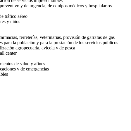
ación de servicios imprescindibles
preventivo y de urgencia, de equipos médicos y hospitalarios
e tráfico aéreo
res y niños
macias, ferreterías, veterinarias, provisión de garrafas de gas
 para la población y para la prestación de los servicios públicos
ización agropecuaria, avícola y de pesca
all center
ientos de salud y afines
icaciones y de emergencias
ibles
a