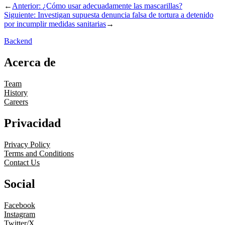
←
Anterior:
¿Cómo usar adecuadamente las mascarillas?
Siguiente:
Investigan supuesta denuncia falsa de tortura a detenido
por incumplir medidas sanitarias
→
Backend
Acerca de
Team
History
Careers
Privacidad
Privacy Policy
Terms and Conditions
Contact Us
Social
Facebook
Instagram
Twitter/X