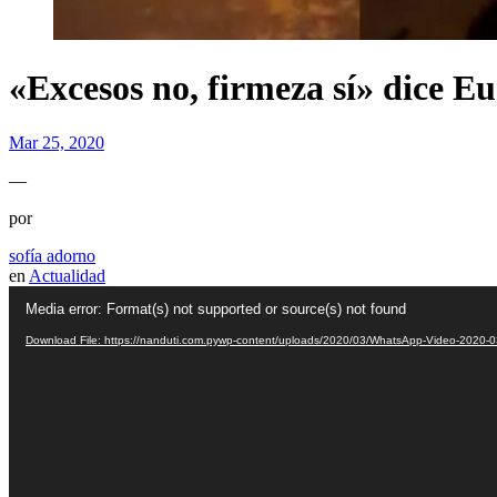
«Excesos no, firmeza sí» dice E
Mar 25, 2020
—
por
sofía adorno
en
Actualidad
Video
Media error: Format(s) not supported or source(s) not found
Player
Download File: https://nanduti.com.pywp-content/uploads/2020/03/WhatsApp-Video-2020-