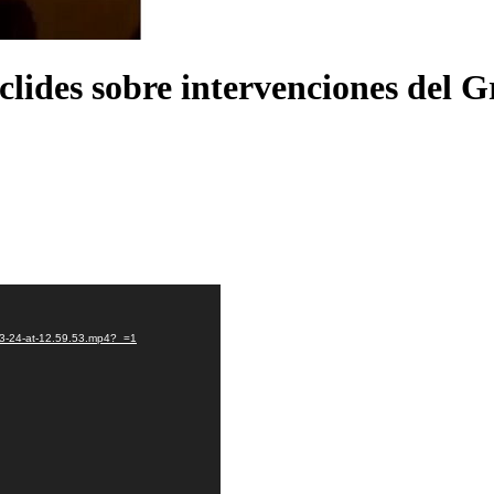
uclides sobre intervenciones del 
03-24-at-12.59.53.mp4?_=1