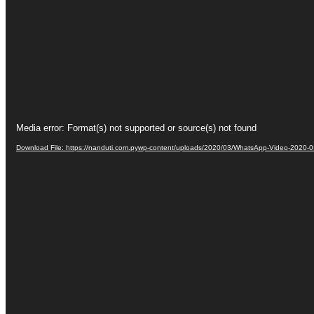
Video
Media error: Format(s) not supported or source(s) not found
Player
Download File: https://nanduti.com.pywp-content/uploads/2020/03/WhatsApp-Video-2020-