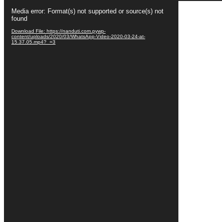
Video
Media error: Format(s) not supported or source(s) not
Player
found
Download File: https://nanduti.com.pywp-
content/uploads/2020/03/WhatsApp-Video-2020-03-24-at-
15.37.05.mp4?_=3