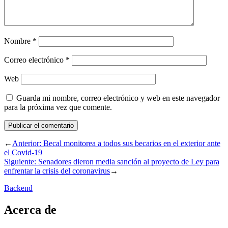
Nombre
*
Correo electrónico
*
Web
Guarda mi nombre, correo electrónico y web en este navegador
para la próxima vez que comente.
←
Anterior:
Becal monitorea a todos sus becarios en el exterior ante
el Covid-19
Siguiente:
Senadores dieron media sanción al proyecto de Ley para
enfrentar la crisis del coronavirus
→
Backend
Acerca de