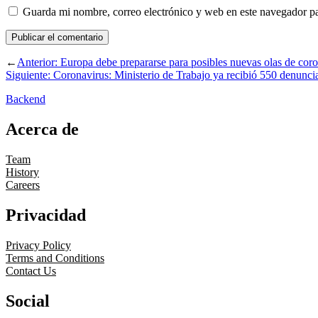
Guarda mi nombre, correo electrónico y web en este navegador p
←
Anterior:
Europa debe prepararse para posibles nuevas olas de cor
Siguiente:
Coronavirus: Ministerio de Trabajo ya recibió 550 denuncias
Backend
Acerca de
Team
History
Careers
Privacidad
Privacy Policy
Terms and Conditions
Contact Us
Social