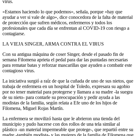
virus.
«Estamos haciendo lo que podemos», señala, porque «hay que
ayudar a ver si vale de algo», dice conocedora de la falta de material
de protección que sufren médicos, enfermeros y todos los
profesionales que cada día se enfrentan al COVID-19 con riesgo a
contagiarse.
LA VIEJA SINGER, ARMA CONTRA EL VIRUS
Con su antigua máquina de coser Singer, desde el pasado fin de
semana Filomena aprieta el pedal para dar las puntadas necesarias
para rematar batas y reforzar mascarillas que ayuden a combatir este
contagioso virus.
La iniciativa surgió a raíz de que la cuñada de uno de sus nietos, que
trabaja de enfermera en un hospital de Toledo, expresara su agobio
por no tener material para protegerse y llamara a su madre -la suegra
de su nieto- para contarle su preocupación y pedir ayuda a las
modistas de la familia, según relata a Efe uno de los hijos de
Filomena, Miguel Rojas Martín.
La enfermera se movilizó hasta que le abrieron una tienda del
municipio y pudo hacerse con dos rollos de una tela similar al
plástico -un material impermeable que protege-, que repartió entre su
madre -también modista- y las mujeres de la familia de Filomena que