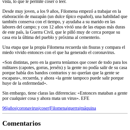
vista, lo que le permite coser o leer.
Desde muy joven, a los 9 años, Filomena empezó a trabajar en la
elaboración de mazapán (un dulce típico español), una habilidad que
también conserva con el tiempo, y ayudaba a su marido en las
labores del campo; y con 12 años vivió una de las etapas más duras
de este país, la Guerra Civil, que le pilló muy de cerca porque su
casa era la última del pueblo y próxima al cementerio.
Una etapa que la propia Filomena recuerda sin fisuras y compara el
miedo vivido entonces con el que ha generado el coronavirus.
«Son distintas, pero en la guerra teníamos que coser de todo para los
militares (capotes, gorras, jerséis) y la gente no podía salir de su casa
porque había dos bandos contrarios y no querían que la gente se
escapara», recuerda, y ahora «la gente tampoco puede salir porque
huye de la enfermedad».
Sin embargo, tiene claras las diferencias: «Entonces mataban a gente
por cualquier cosa y ahora mata un virus». EFE
96|años|coronavirus|coser|Filomena|guerra|máquina
Comentarios