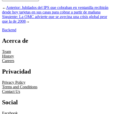
←
Anterior:
Jubilados del IPS que cobraban en ventanilla recibirán
desde hoy tarjetas en sus casas para cobrar a partir de mañana
Siguiente:
La OMC advierte que se avecina una crisis global peor
que la de 2008
→
Backend
Acerca de
Team
History
Careers
Privacidad
Privacy Policy
Terms and Conditions
Contact Us
Social
Facebook