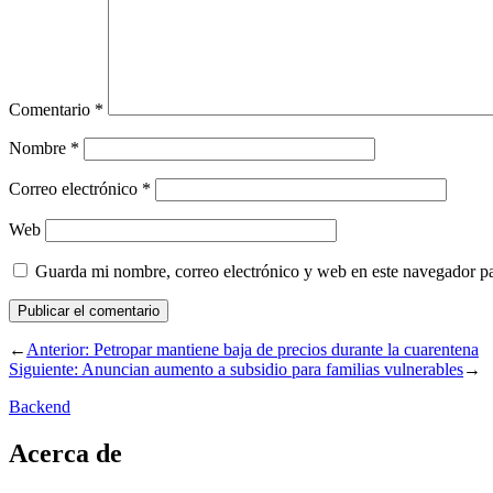
Comentario
*
Nombre
*
Correo electrónico
*
Web
Guarda mi nombre, correo electrónico y web en este navegador p
←
Anterior:
Petropar mantiene baja de precios durante la cuarentena
Siguiente:
Anuncian aumento a subsidio para familias vulnerables
→
Backend
Acerca de