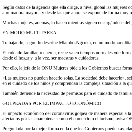
Según datos de la agencia que ella dirige, a nivel global las mujeres o
abrumadora mayoría y desde las que ahora se expone de forma muy ob
Muchas mujeres, además, lo hacen mientras siguen encargándose del gr
EN MODO MULTITAREA
Trabajando, según lo describe Mlambo-Ngcuka, en un modo «multitarea
El cuidado familiar, recuerda, recae ya en tiempos normales «de forma
desde el hogar y, a la vez, ser maestras y cuidadoras.
Por ello, la jefa de la ONU Mujeres pide a los Gobiernos buscar formas 
«Las mujeres no pueden hacerlo solas. La sociedad debe hacerlo», señ
en el cuidado de los niños y comprendan la compleja situación a la q
También defiende la necesidad de permisos para el cuidado de familiar
GOLPEADAS POR EL IMPACTO ECONÓMICO
El impacto económico del coronavirus golpea de manera especial a la 
afectados por las cuarentenas como el comercio o el turismo, avisa 
Preguntada por la mejor forma en la que los Gobiernos pueden ayuda