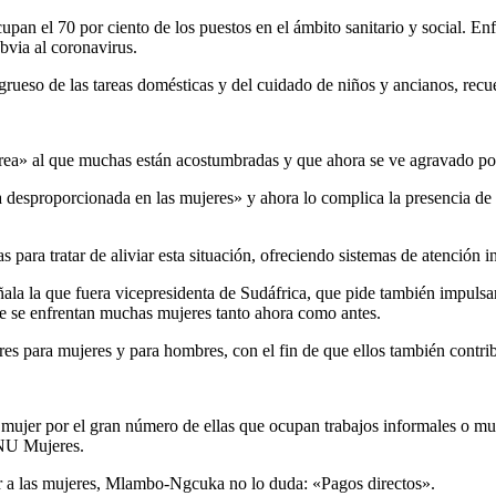
cupan el 70 por ciento de los puestos en el ámbito sanitario y social. E
via al coronavirus.
ueso de las tareas domésticas y del cuidado de niños y ancianos, recu
» al que muchas están acostumbradas y que ahora se ve agravado por e
 desproporcionada en las mujeres» y ahora lo complica la presencia de l
para tratar de aliviar esta situación, ofreciendo sistemas de atención in
ala la que fuera vicepresidenta de Sudáfrica, que pide también impulsa
ue se enfrentan muchas mujeres tanto ahora como antes.
es para mujeres y para hombres, con el fin de que ellos también contri
mujer por el gran número de ellas que ocupan trabajos informales o muy
ONU Mujeres.
r a las mujeres, Mlambo-Ngcuka no lo duda: «Pagos directos».