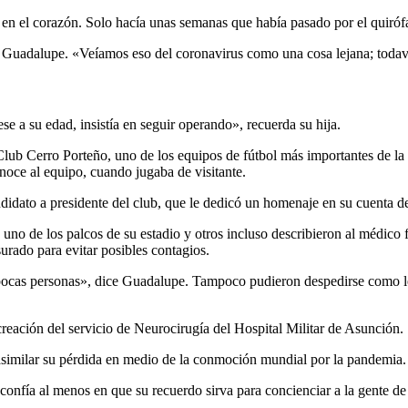
o en el corazón. Solo hacía unas semanas que había pasado por el quiró
 Guadalupe. «Veíamos eso del coronavirus como una cosa lejana; todavía
e a su edad, insistía en seguir operando», recuerda su hija.
ub Cerro Porteño, uno de los equipos de fútbol más importantes de la ci
noce al equipo, cuando jugaba de visitante.
didato a presidente del club, que le dedicó un homenaje en su cuenta de 
 uno de los palcos de su estadio y otros incluso describieron al médic
urado para evitar posibles contagios.
s pocas personas», dice Guadalupe. Tampoco pudieron despedirse como l
reación del servicio de Neurocirugía del Hospital Militar de Asunción.
asimilar su pérdida en medio de la conmoción mundial por la pandemia.
confía al menos en que su recuerdo sirva para concienciar a la gente de 