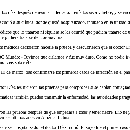
os días después de resultar infectado. Tenía tos seca y fiebre, y se e
acudió a su clínica, donde quedó hospitalizado, intubado en la unidad d
dicos que lo trataron ni siquiera se les ocurrió que pudiera tratarse de
 pudiera tratarse del coronavirus».
los médicos decidieron hacerle la prueba y descubrieron que el doctor D
BC Mundo: «Tuvimos que aislarnos y fue muy duro. Como no podía ir al
noticias sobre él».
10 de marzo, tras confirmarse los primeros casos de infección en el paí
octor Díez les hicieron las pruebas para comprobar si se habían contagia
máticas también pueden transmitir la enfermedad, las autoridades paragu
ieron las pruebas después de que empezara a toser y tener fiebre. Dio ne
en los últimos años en América Latina.
ués de ser hospitalizado, el doctor Díez murió. El suyo fue el primer ca