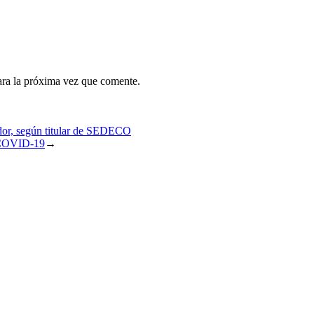
ara la próxima vez que comente.
idor, según titular de SEDECO
l COVID-19
→