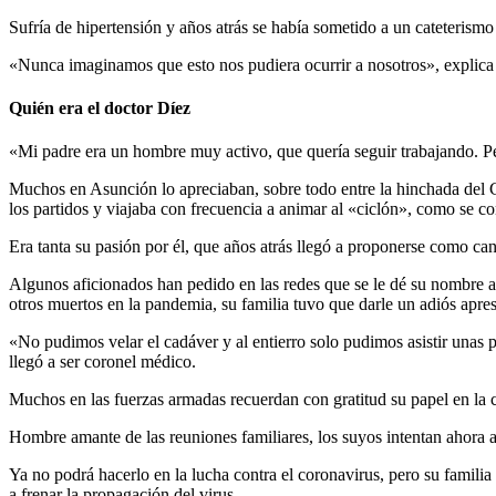
Sufría de hipertensión y años atrás se había sometido a un cateterism
«Nunca imaginamos que esto nos pudiera ocurrir a nosotros», explica
Quién era el doctor Díez
«Mi padre era un hombre muy activo, que quería seguir trabajando. Pes
Muchos en Asunción lo apreciaban, sobre todo entre la hinchada del Cl
los partidos y viajaba con frecuencia a animar al «ciclón», como se co
Era tanta su pasión por él, que años atrás llegó a proponerse como can
Algunos aficionados han pedido en las redes que se le dé su nombre a
otros muertos en la pandemia, su familia tuvo que darle un adiós apres
«No pudimos velar el cadáver y al entierro solo pudimos asistir una
llegó a ser coronel médico.
Muchos en las fuerzas armadas recuerdan con gratitud su papel en la c
Hombre amante de las reuniones familiares, los suyos intentan ahora 
Ya no podrá hacerlo en la lucha contra el coronavirus, pero su familia 
a frenar la propagación del virus.