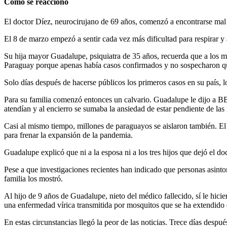
Cómo se reaccionó
El doctor Díez, neurocirujano de 69 años, comenzó a encontrarse mal d
El 8 de marzo empezó a sentir cada vez más dificultad para respirar y 
Su hija mayor Guadalupe, psiquiatra de 35 años, recuerda que a los mé
Paraguay porque apenas había casos confirmados y no sospecharon que
Solo días después de hacerse públicos los primeros casos en su país, 
Para su familia comenzó entonces un calvario. Guadalupe le dijo a B
atendían y al encierro se sumaba la ansiedad de estar pendiente de las 
Casi al mismo tiempo, millones de paraguayos se aislaron también. El 
para frenar la expansión de la pandemia.
Guadalupe explicó que ni a la esposa ni a los tres hijos que dejó el d
Pese a que investigaciones recientes han indicado que personas asinto
familia los mostró.
Al hijo de 9 años de Guadalupe, nieto del médico fallecido, sí le hic
una enfermedad vírica transmitida por mosquitos que se ha extendido 
En estas circunstancias llegó la peor de las noticias. Trece días desp