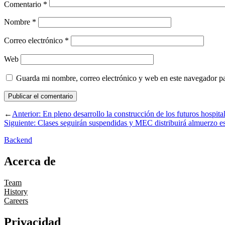
Comentario
*
Nombre
*
Correo electrónico
*
Web
Guarda mi nombre, correo electrónico y web en este navegador p
←
Anterior:
En pleno desarrollo la construcción de los futuros hospit
Siguiente:
Clases seguirán suspendidas y MEC distribuirá almuerzo e
Backend
Acerca de
Team
History
Careers
Privacidad