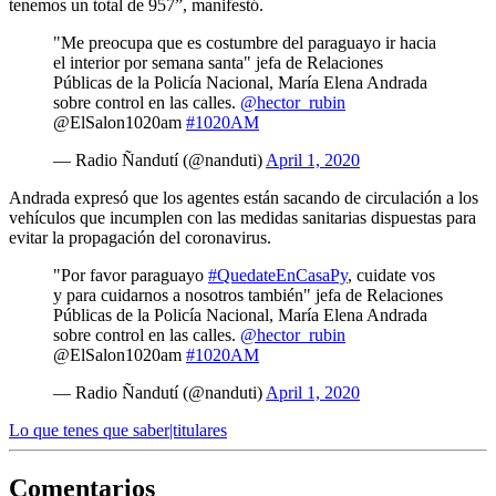
tenemos un total de 957”, manifestó.
"Me preocupa que es costumbre del paraguayo ir hacia
el interior por semana santa" jefa de Relaciones
Públicas de la Policía Nacional, María Elena Andrada
sobre control en las calles.
@hector_rubin
@ElSalon1020am
#1020AM
— Radio Ñandutí (@nanduti)
April 1, 2020
Andrada expresó que los agentes están sacando de circulación a los
vehículos que incumplen con las medidas sanitarias dispuestas para
evitar la propagación del coronavirus.
"Por favor paraguayo
#QuedateEnCasaPy
, cuidate vos
y para cuidarnos a nosotros también" jefa de Relaciones
Públicas de la Policía Nacional, María Elena Andrada
sobre control en las calles.
@hector_rubin
@ElSalon1020am
#1020AM
— Radio Ñandutí (@nanduti)
April 1, 2020
Lo que tenes que saber|titulares
Comentarios