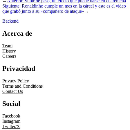
←
Anterior:
Subir de peso, un efecto que puede darse en cuarentena
Siguiente:
Ronaldinho cumple un mes en la cárcel y este es el video
que grabó junto a su «compañero de ataque»
→
Backend
Acerca de
Team
History
Careers
Privacidad
Privacy Policy
Terms and Conditions
Contact Us
Social
Facebook
Instagram
Twitter/X