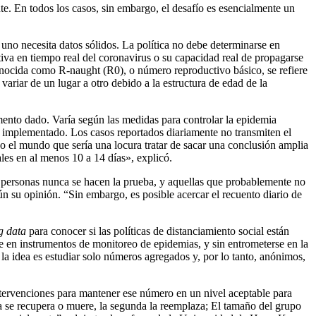
te. En todos los casos, sin embargo, el desafío es esencialmente un
 uno necesita datos sólidos. La política no debe determinarse en
iva en tiempo real del coronavirus o su capacidad real de propagarse
onocida como R-naught (R0), o número reproductivo básico, se refiere
ariar de un lugar a otro debido a la estructura de edad de la
omento dado. Varía según las medidas para controlar la epidemia
han implementado. Los casos reportados diariamente no transmiten el
do el mundo que sería una locura tratar de sacar una conclusión amplia
eales en al menos 10 a 14 días», explicó.
personas nunca se hacen la prueba, y aquellas que probablemente no
n su opinión. “Sin embargo, es posible acercar el recuento diario de
g data
para conocer si las políticas de distanciamiento social están
e en instrumentos de monitoreo de epidemias, y sin entrometerse en la
 la idea es estudiar solo números agregados y, por lo tanto, anónimos,
ntervenciones para mantener ese número en un nivel aceptable para
era se recupera o muere, la segunda la reemplaza; El tamaño del grupo