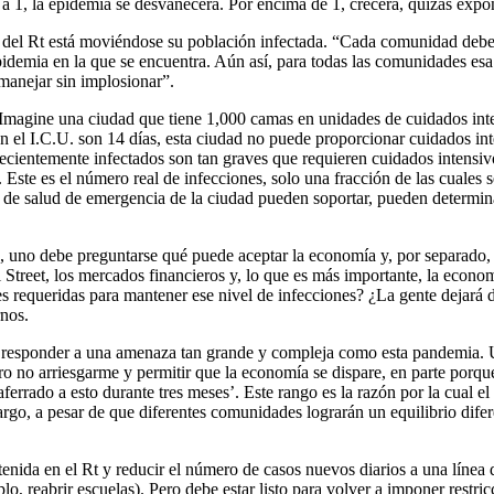
or a 1, la epidemia se desvanecerá. Por encima de 1, crecerá, quizás ex
 del Rt está moviéndose su población infectada. “Cada comunidad debe
 epidemia en la que se encuentra. Aún así, para todas las comunidades es
manejar sin implosionar”.
“Imagine una ciudad que tiene 1,000 camas en unidades de cuidados int
 el I.C.U. son 14 días, esta ciudad no puede proporcionar cuidados int
cientemente infectados son tan graves que requieren cuidados intensivo
ste es el número real de infecciones, solo una fracción de las cuales s
 de salud de emergencia de la ciudad pueden soportar, pueden determina
, uno debe preguntarse qué puede aceptar la economía y, por separado, 
ll Street, los mercados financieros y, lo que es más importante, la ec
es requeridas para mantener ese nivel de infecciones? ¿La gente dejará 
rnos.
e responder a una amenaza tan grande y compleja como esta pandemia. U
ero no arriesgarme y permitir que la economía se dispare, en parte porq
rado a esto durante tres meses’. Este rango es la razón por la cual el
rgo, a pesar de que diferentes comunidades lograrán un equilibrio diferen
ida en el Rt y reducir el número de casos nuevos diarios a una línea de 
, reabrir escuelas). Pero debe estar listo para volver a imponer restric