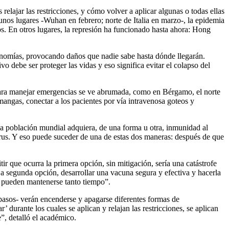
lajar las restricciones, y cómo volver a aplicar algunas o todas ellas
nos lugares -Wuhan en febrero; norte de Italia en marzo-, la epidemia
os. En otros lugares, la represión ha funcionado hasta ahora: Hong
conomías, provocando daños que nadie sabe hasta dónde llegarán.
 debe ser proteger las vidas y eso significa evitar el colapso del
d para manejar emergencias se ve abrumada, como en Bérgamo, el norte
 mangas, conectar a los pacientes por vía intravenosa goteos y
e la población mundial adquiera, de una forma u otra, inmunidad al
us. Y eso puede suceder de una de estas dos maneras: después de que
 que ocurra la primera opción, sin mitigación, sería una catástrofe
La segunda opción, desarrollar una vacuna segura y efectiva y hacerla
o pueden mantenerse tanto tiempo”.
pasos- verán encenderse y apagarse diferentes formas de
 durante los cuales se aplican y relajan las restricciones, se aplican
, detalló el académico.