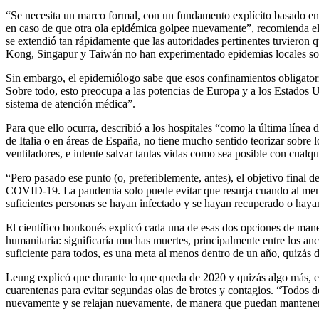
“Se necesita un marco formal, con un fundamento explícito basado en l
en caso de que otra ola epidémica golpee nuevamente”, recomienda el 
se extendió tan rápidamente que las autoridades pertinentes tuvieron q
Kong, Singapur y Taiwán no han experimentado epidemias locales sos
Sin embargo, el epidemiólogo sabe que esos confinamientos obligatori
Sobre todo, esto preocupa a las potencias de Europa y a los Estados Un
sistema de atención médica”.
Para que ello ocurra, describió a los hospitales “como la última líne
de Italia o en áreas de España, no tiene mucho sentido teorizar sobre 
ventiladores, e intente salvar tantas vidas como sea posible con cualq
“Pero pasado ese punto (o, preferiblemente, antes), el objetivo final 
COVID-19. La pandemia solo puede evitar que resurja cuando al menos
suficientes personas se hayan infectado y se hayan recuperado o hay
El científico honkonés explicó cada una de esas dos opciones de maner
humanitaria: significaría muchas muertes, principalmente entre los an
suficiente para todos, es una meta al menos dentro de un año, quizás
Leung explicó que durante lo que queda de 2020 y quizás algo más, es
cuarentenas para evitar segundas olas de brotes y contagios. “Todos deb
nuevamente y se relajan nuevamente, de manera que puedan mantener l