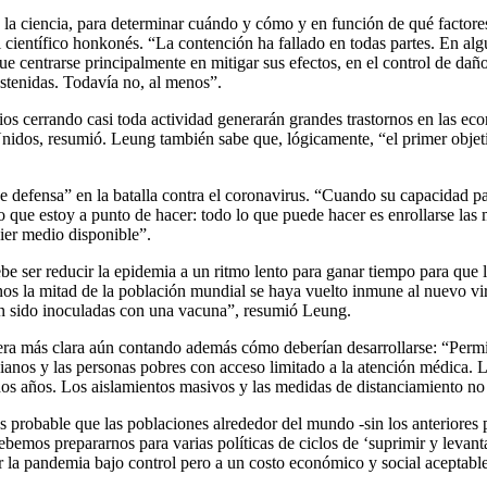
a ciencia, para determinar cuándo y cómo y en función de qué factores re
científico honkonés. “La contención ha fallado en todas partes. En algu
ue centrarse principalmente en mitigar sus efectos, en el control de dañ
tenidas. Todavía no, al menos”.
os cerrando casi toda actividad generarán grandes trastornos en las e
idos, resumió. Leung también sabe que, lógicamente, “el primer objetivo
a de defensa” en la batalla contra el coronavirus. “Cuando su capacida
lo que estoy a punto de hacer: todo lo que puede hacer es enrollarse las
uier medio disponible”.
debe ser reducir la epidemia a un ritmo lento para ganar tiempo para qu
 la mitad de la población mundial se haya vuelto inmune al nuevo vir
an sido inoculadas con una vacuna”, resumió Leung.
a más clara aún contando además cómo deberían desarrollarse: “Permitir
cianos y las personas pobres con acceso limitado a la atención médica. 
 dos años. Los aislamientos masivos y las medidas de distanciamiento n
 probable que las poblaciones alrededor del mundo -sin los anteriores 
emos prepararnos para varias políticas de ciclos de ‘suprimir y levantar’
a pandemia bajo control pero a un costo económico y social aceptable”