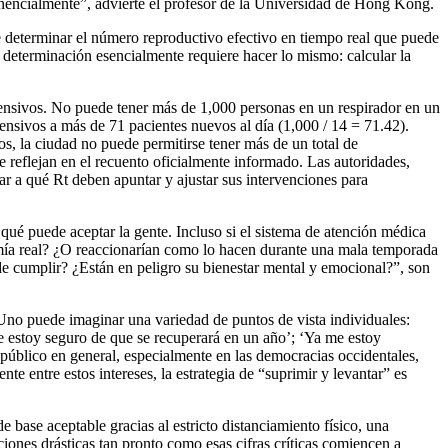
ponencialmente”, advierte el profesor de la Universidad de Hong Kong.
 determinar el número reproductivo efectivo en tiempo real que puede
a determinación esencialmente requiere hacer lo mismo: calcular la
ensivos. No puede tener más de 1,000 personas en un respirador en un
ensivos a más de 71 pacientes nuevos al día (1,000 / 14 = 71.42).
s, la ciudad no puede permitirse tener más de un total de
e reflejan en el recuento oficialmente informado. Las autoridades,
r a qué Rt deben apuntar y ajustar sus intervenciones para
qué puede aceptar la gente. Incluso si el sistema de atención médica
onomía real? ¿O reaccionarían como lo hacen durante una mala temporada
de cumplir? ¿Están en peligro su bienestar mental y emocional?”, son
no puede imaginar una variedad de puntos de vista individuales:
ue estoy seguro de que se recuperará en un año’; ‘Ya me estoy
 público en general, especialmente en las democracias occidentales,
te entre estos intereses, la estrategia de “suprimir y levantar” es
base aceptable gracias al estricto distanciamiento físico, una
ciones drásticas tan pronto como esas cifras críticas comiencen a