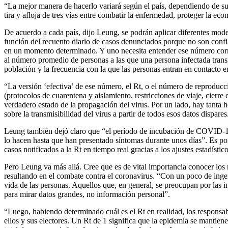
“La mejor manera de hacerlo variará según el país, dependiendo de sus 
tira y afloja de tres vías entre combatir la enfermedad, proteger la ec
De acuerdo a cada país, dijo Leung, se podrán aplicar diferentes mode
función del recuento diario de casos denunciados porque no son confia
en un momento determinado. Y uno necesita entender ese número corre
al número promedio de personas a las que una persona infectada transm
población y la frecuencia con la que las personas entran en contacto en
“La versión ‘efectiva’ de ese número, el Rt, o el número de reproducc
(protocolos de cuarentena y aislamiento, restricciones de viaje, cierr
verdadero estado de la propagación del virus. Por un lado, hay tanta
sobre la transmisibilidad del virus a partir de todos esos datos dispares
Leung también dejó claro que “el período de incubación de COVID-19
lo hacen hasta que han presentado síntomas durante unos días”. Es por
casos notificados a la Rt en tiempo real gracias a los ajustes estadísticos
Pero Leung va más allá. Cree que es de vital importancia conocer los
resultando en el combate contra el coronavirus. “Con un poco de ingen
vida de las personas. Aquellos que, en general, se preocupan por las i
para mirar datos grandes, no información personal”.
“Luego, habiendo determinado cuál es el Rt en realidad, los responsa
ellos y sus electores. Un Rt de 1 significa que la epidemia se mantien