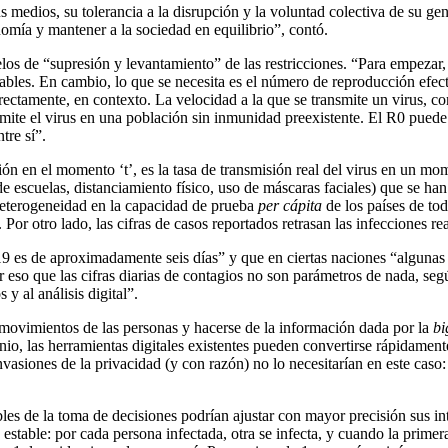
medios, su tolerancia a la disrupción y la voluntad colectiva de su gen
onomía y mantener a la sociedad en equilibrio”, contó.
los de “supresión y levantamiento” de las restricciones. “Para empezar,
bles. En cambio, lo que se necesita es el número de reproducción efect
ctamente, en contexto. La velocidad a la que se transmite un virus, c
ite el virus en una población sin inmunidad preexistente. El R0 puede v
tre sí”.
ión en el momento ‘t’, es la tasa de transmisión real del virus en un m
e de escuelas, distanciamiento físico, uso de máscaras faciales) que se 
 heterogeneidad en la capacidad de prueba
per cápita
de los países de to
. Por otro lado, las cifras de casos reportados retrasan las infecciones r
 es de aproximadamente seis días” y que en ciertas naciones “algunas 
 eso que las cifras diarias de contagios no son parámetros de nada, segú
 y al análisis digital”.
 movimientos de las personas y hacerse de la información dada por la
bi
io, las herramientas digitales existentes pueden convertirse rápidament
nvasiones de la privacidad (y con razón) no lo necesitarían en este caso:
bles de la toma de decisiones podrían ajustar con mayor precisión sus i
e estable: por cada persona infectada, otra se infecta, y cuando la prim