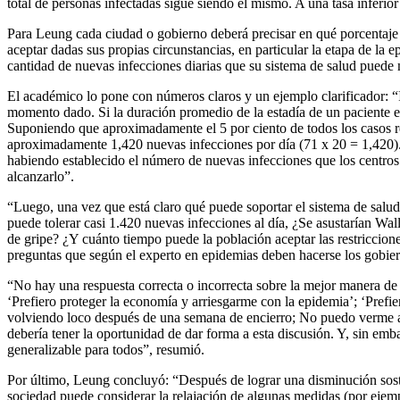
total de personas infectadas sigue siendo el mismo. A una tasa inferi
Para Leung cada ciudad o gobierno deberá precisar en qué porcentaje
aceptar dadas sus propias circunstancias, en particular la etapa de la
cantidad de nuevas infecciones diarias que su sistema de salud puede 
El académico lo pone con números claros y un ejemplo clarificador: 
momento dado. Si la duración promedio de la estadía de un paciente en
Suponiendo que aproximadamente el 5 por ciento de todos los casos re
aproximadamente 1,420 nuevas infecciones por día (71 x 20 = 1,420). E
habiendo establecido el número de nuevas infecciones que los centros
alcanzarlo”.
“Luego, una vez que está claro qué puede soportar el sistema de salud
puede tolerar casi 1.420 nuevas infecciones al día, ¿Se asustarían Wa
de gripe? ¿Y cuánto tiempo puede la población aceptar las restriccion
preguntas que según el experto en epidemias deben hacerse los gobie
“No hay una respuesta correcta o incorrecta sobre la mejor manera d
‘Prefiero proteger la economía y arriesgarme con la epidemia’; ‘Prefi
volviendo loco después de una semana de encierro; No puedo verme afer
debería tener la oportunidad de dar forma a esta discusión. Y, sin emba
generalizable para todos”, resumió.
Por último, Leung concluyó: “Después de lograr una disminución sosten
sociedad puede considerar la relajación de algunas medidas (por ejemplo