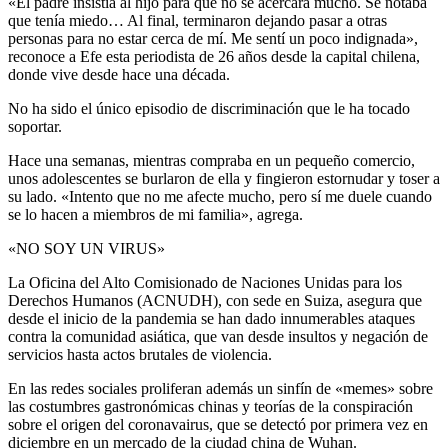
«El padre insistía al hijo para que no se acercara mucho. Se notaba
que tenía miedo… Al final, terminaron dejando pasar a otras
personas para no estar cerca de mí. Me sentí un poco indignada»,
reconoce a Efe esta periodista de 26 años desde la capital chilena,
donde vive desde hace una década.
No ha sido el único episodio de discriminación que le ha tocado
soportar.
Hace una semanas, mientras compraba en un pequeño comercio,
unos adolescentes se burlaron de ella y fingieron estornudar y toser a
su lado. «Intento que no me afecte mucho, pero sí me duele cuando
se lo hacen a miembros de mi familia», agrega.
«NO SOY UN VIRUS»
La Oficina del Alto Comisionado de Naciones Unidas para los
Derechos Humanos (ACNUDH), con sede en Suiza, asegura que
desde el inicio de la pandemia se han dado innumerables ataques
contra la comunidad asiática, que van desde insultos y negación de
servicios hasta actos brutales de violencia.
En las redes sociales proliferan además un sinfín de «memes» sobre
las costumbres gastronómicas chinas y teorías de la conspiración
sobre el origen del coronavairus, que se detectó por primera vez en
diciembre en un mercado de la ciudad china de Wuhan.