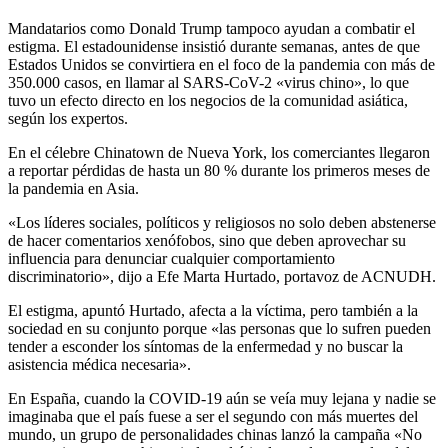
Mandatarios como Donald Trump tampoco ayudan a combatir el
estigma. El estadounidense insistió durante semanas, antes de que
Estados Unidos se convirtiera en el foco de la pandemia con más de
350.000 casos, en llamar al SARS-CoV-2 «virus chino», lo que
tuvo un efecto directo en los negocios de la comunidad asiática,
según los expertos.
En el célebre Chinatown de Nueva York, los comerciantes llegaron
a reportar pérdidas de hasta un 80 % durante los primeros meses de
la pandemia en Asia.
«Los líderes sociales, políticos y religiosos no solo deben abstenerse
de hacer comentarios xenófobos, sino que deben aprovechar su
influencia para denunciar cualquier comportamiento
discriminatorio», dijo a Efe Marta Hurtado, portavoz de ACNUDH.
El estigma, apuntó Hurtado, afecta a la víctima, pero también a la
sociedad en su conjunto porque «las personas que lo sufren pueden
tender a esconder los síntomas de la enfermedad y no buscar la
asistencia médica necesaria».
En España, cuando la COVID-19 aún se veía muy lejana y nadie se
imaginaba que el país fuese a ser el segundo con más muertes del
mundo, un grupo de personalidades chinas lanzó la campaña «No