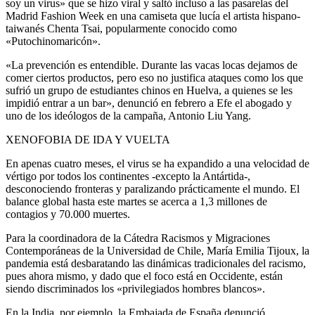
soy un virus» que se hizo viral y saltó incluso a las pasarelas del
Madrid Fashion Week en una camiseta que lucía el artista hispano-
taiwanés Chenta Tsai, popularmente conocido como
«Putochinomaricón».
«La prevención es entendible. Durante las vacas locas dejamos de
comer ciertos productos, pero eso no justifica ataques como los que
sufrió un grupo de estudiantes chinos en Huelva, a quienes se les
impidió entrar a un bar», denunció en febrero a Efe el abogado y
uno de los ideólogos de la campaña, Antonio Liu Yang.
XENOFOBIA DE IDA Y VUELTA
En apenas cuatro meses, el virus se ha expandido a una velocidad de
vértigo por todos los continentes -excepto la Antártida-,
desconociendo fronteras y paralizando prácticamente el mundo. El
balance global hasta este martes se acerca a 1,3 millones de
contagios y 70.000 muertes.
Para la coordinadora de la Cátedra Racismos y Migraciones
Contemporáneas de la Universidad de Chile, María Emilia Tijoux, la
pandemia está desbaratando las dinámicas tradicionales del racismo,
pues ahora mismo, y dado que el foco está en Occidente, están
siendo discriminados los «privilegiados hombres blancos».
En la India, por ejemplo, la Embajada de España denunció