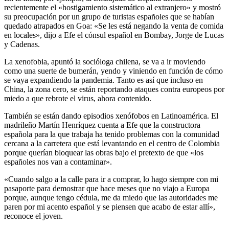
recientemente el «hostigamiento sistemático al extranjero» y mostró
su preocupación por un grupo de turistas españoles que se habían
quedado atrapados en Goa: «Se les está negando la venta de comida
en locales», dijo a Efe el cónsul español en Bombay, Jorge de Lucas
y Cadenas.
La xenofobia, apuntó la socióloga chilena, se va a ir moviendo
como una suerte de bumerán, yendo y viniendo en función de cómo
se vaya expandiendo la pandemia. Tanto es así que incluso en
China, la zona cero, se están reportando ataques contra europeos por
miedo a que rebrote el virus, ahora contenido.
También se están dando episodios xenófobos en Latinoamérica. El
madrileño Martín Henríquez cuenta a Efe que la constructora
española para la que trabaja ha tenido problemas con la comunidad
cercana a la carretera que está levantando en el centro de Colombia
porque querían bloquear las obras bajo el pretexto de que «los
españoles nos van a contaminar».
«Cuando salgo a la calle para ir a comprar, lo hago siempre con mi
pasaporte para demostrar que hace meses que no viajo a Europa
porque, aunque tengo cédula, me da miedo que las autoridades me
paren por mi acento español y se piensen que acabo de estar allí»,
reconoce el joven.