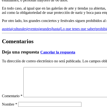
estudiantes, o personas mayores de 60 años.
En todo caso, al igual que en las galerías de arte y tiendas ya abierta
así como la obligatoriedad de usar protección de nariz y boca para em
Por otro lado, los grandes conciertos y festivales siguen prohibidos
austria|culturales|eventos|grandes|hasta|Lo que tenes que saber|prohib
Comentarios
Deja una respuesta
Cancelar la respuesta
Tu dirección de correo electrónico no será publicada.
Los campos obli
Comentario
*
Nombre
*