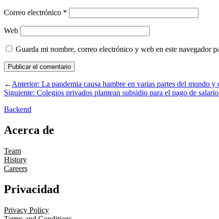
Correo electrónico
*
Web
Guarda mi nombre, correo electrónico y web en este navegador p
←
Anterior:
La pandemia causa hambre en varias partes del mundo y cr
Siguiente:
Colegios privados plantean subsidio para el pago de salario
Backend
Acerca de
Team
History
Careers
Privacidad
Privacy Policy
Terms and Conditions