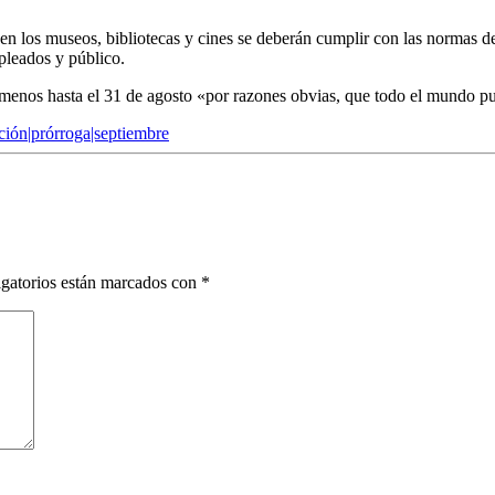
s, en los museos, bibliotecas y cines se deberán cumplir con las normas d
pleados y público.
 al menos hasta el 31 de agosto «por razones obvias, que todo el mund
ición|prórroga|septiembre
gatorios están marcados con
*