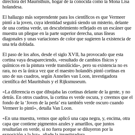
directora del Mauristhuis, hogar de la conocida como la Mona Lisa
holandesa.
El hallazgo más sorprendente para los científicos es que Vermeer
pintó a la joven, cuya identidad seguirá siendo un misterio, delante
de una cortina verde, un descubrimiento reflejado en un escáner que
muestra un pliegue en la parte superior derecha, unas líneas
diagonales y unas variaciones de color que sugieren la existencia de
una tela doblada.
El paso de los años, desde el siglo XVII, ha provocado que esta
cortina vaya desapareciendo, «resultado de cambios físicos y
químicos en la pintura verde translúcida», pero su existencia no es
rara, no es la única vez que el maestro holandés pintó cortinas en
uno de sus cuadros, según Annelies van Loon, investigadora
científica del Mauritshuis y el Rijksmuseum.
«La diferencia es que dibujaba las cortinas delante de la gente, y no
detrás. En otros cuadros, la cortina es verde oscura, y creemos que el
fondo de la ‘Joven de la perla’ era también verde oscuro cuando
Vermeer lo pintó», detalla Van Loon.
«En una muestra, vemos que aplicó una capa negra, y, encima, otra
capa que contiene pigmentos azules y amarillos, que juntos
resultarían en verde, si no fuera porque se diluyeron por la
exposición a la luz», añade la investigadora.