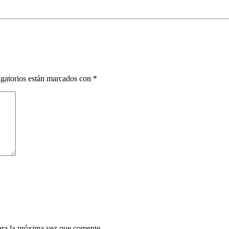
gatorios están marcados con
*
ara la próxima vez que comente.