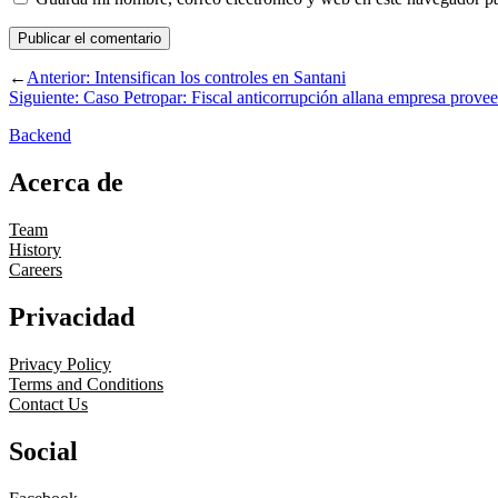
←
Anterior:
Intensifican los controles en Santani
Siguiente:
Caso Petropar: Fiscal anticorrupción allana empresa prove
Backend
Acerca de
Team
History
Careers
Privacidad
Privacy Policy
Terms and Conditions
Contact Us
Social