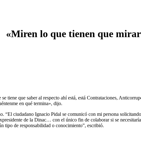
t: «Miren lo que tienen que mir
e tiene que saber al respecto ahí está, está Contrataciones, Anticorrupc
éntenme en qué termina», dijo.
aso. “El ciudadano Ignacio Pidal se comunicó con mi persona solicitando
residente de la Dinac… con el único fin de colaborar si se necesitarí
n tipo de responsabilidad o conocimiento”, escribió.