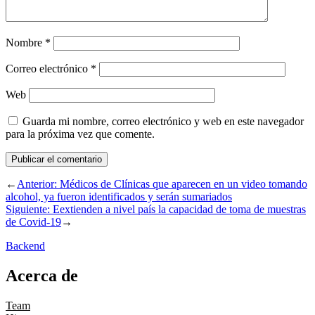
Nombre
*
Correo electrónico
*
Web
Guarda mi nombre, correo electrónico y web en este navegador
para la próxima vez que comente.
←
Anterior:
Médicos de Clínicas que aparecen en un video tomando
alcohol, ya fueron identificados y serán sumariados
Siguiente:
Eextienden a nivel país la capacidad de toma de muestras
de Covid-19
→
Backend
Acerca de
Team