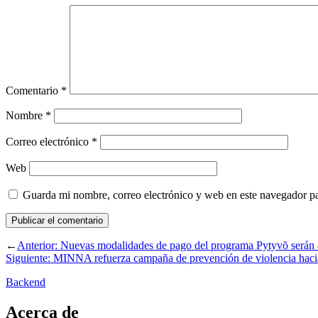
Comentario
*
Nombre
*
Correo electrónico
*
Web
Guarda mi nombre, correo electrónico y web en este navegador p
←
Anterior:
Nuevas modalidades de pago del programa Pytyvõ serán a t
Siguiente:
MINNA refuerza campaña de prevención de violencia hacia
Backend
Acerca de