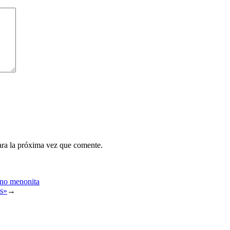
ara la próxima vez que comente.
ono menonita
os»
→