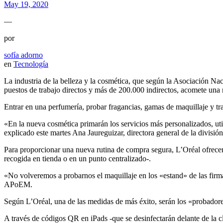
May 19, 2020
—
por
sofía adorno
en
Tecnología
La industria de la belleza y la cosmética, que según la Asociación N
puestos de trabajo directos y más de 200.000 indirectos, acomete una 
Entrar en una perfumería, probar fragancias, gamas de maquillaje y tr
«En la nueva cosmética primarán los servicios más personalizados, util
explicado este martes Ana Jaureguizar, directora general de la división
Para proporcionar una nueva rutina de compra segura, L’Oréal ofrecerá
recogida en tienda o en un punto centralizado-.
«No volveremos a probarnos el maquillaje en los «estand» de las fir
APoEM.
Según L’Oréal, una de las medidas de más éxito, serán los «probadore
A través de códigos QR en iPads -que se desinfectarán delante de la cl