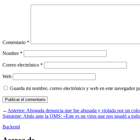
Comentario
*
Nombre
*
Correo electrónico
*
Web
Guarda mi nombre, correo electrónico y web en este navegador p
←
Anterior:
Abogada denuncia que fue abusada y violada por un col
Siguiente:
Abdo ante la OMS: «Este es un virus que nos igualó a tod
Backend