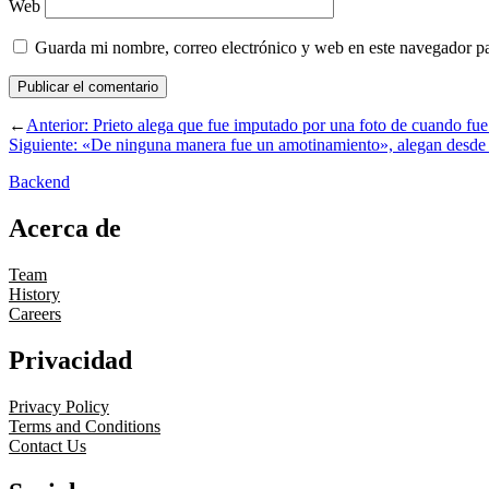
Web
Guarda mi nombre, correo electrónico y web en este navegador p
←
Anterior:
Prieto alega que fue imputado por una foto de cuando fue 
Siguiente:
«De ninguna manera fue un amotinamiento», alegan desde
Backend
Acerca de
Team
History
Careers
Privacidad
Privacy Policy
Terms and Conditions
Contact Us