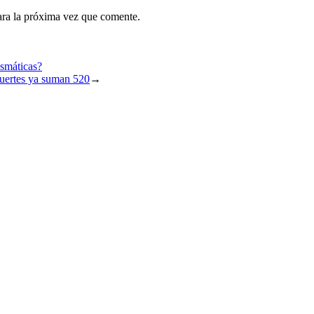
ara la próxima vez que comente.
asmáticas?
uertes ya suman 520
→