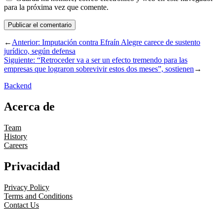
para la próxima vez que comente.
←
Anterior:
Imputación contra Efraín Alegre carece de sustento
jurídico, según defensa
Siguiente:
“Retroceder va a ser un efecto tremendo para las
empresas que lograron sobrevivir estos dos meses”, sostienen
→
Backend
Acerca de
Team
History
Careers
Privacidad
Privacy Policy
Terms and Conditions
Contact Us