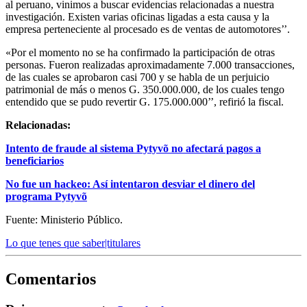
al peruano, vinimos a buscar evidencias relacionadas a nuestra
investigación. Existen varias oficinas ligadas a esta causa y la
empresa perteneciente al procesado es de ventas de automotores’’.
«Por el momento no se ha confirmado la participación de otras
personas. Fueron realizadas aproximadamente 7.000 transacciones,
de las cuales se aprobaron casi 700 y se habla de un perjuicio
patrimonial de más o menos G. 350.000.000, de los cuales tengo
entendido que se pudo revertir G. 175.000.000’’, refirió la fiscal.
Relacionadas:
Intento de fraude al sistema Pytyvõ no afectará pagos a
beneficiarios
No fue un hackeo: Así intentaron desviar el dinero del
programa Pytyvõ
Fuente: Ministerio Público.
Lo que tenes que saber|titulares
Comentarios