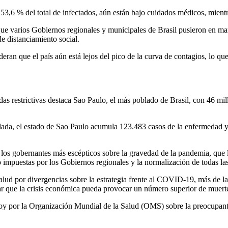
 53,6 % del total de infectados, aún están bajo cuidados médicos, mient
ue varios Gobiernos regionales y municipales de Brasil pusieron en ma
e distanciamiento social.
ideran que el país aún está lejos del pico de la curva de contagios, lo que
das restrictivas destaca Sao Paulo, el más poblado de Brasil, con 46 mill
calada, el estado de Sao Paulo acumula 123.483 casos de la enfermedad y
e los gobernantes más escépticos sobre la gravedad de la pandemia, que
o impuestas por los Gobiernos regionales y la normalización de todas las
 Salud por divergencias sobre la estrategia frente al COVID-19, más de 
tar que la crisis económica pueda provocar un número superior de muert
 hoy por la Organización Mundial de la Salud (OMS) sobre la preocupan