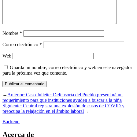
Nombre
*
Correo electrónico
*
Web
Guarda mi nombre, correo electrónico y web en este navegador
para la próxima vez que comente.
←
Anterior:
Caso Juliette: Defensoría del Pueblo presentará un
requerimiento para que instituciones ayuden a buscar a la niña
Siguiente:
Central registra una explosión de casos de COVID y
preocupa la relajación en el ámbito laboral
→
Backend
Acerca de