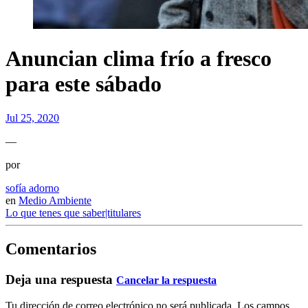
Anuncian clima frío a fresco
para este sábado
Jul 25, 2020
—
por
sofía adorno
en
Medio Ambiente
Lo que tenes que saber|titulares
Comentarios
Deja una respuesta
Cancelar la respuesta
Tu dirección de correo electrónico no será publicada.
Los campos