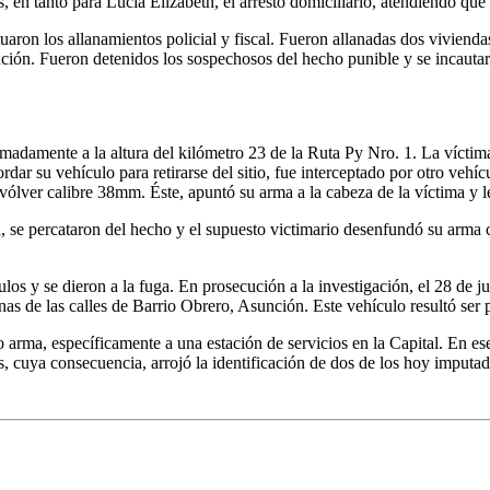
s, en tanto para Lucia Elizabeth, el arresto domiciliario, atendiendo qu
uaron los allanamientos policial y fiscal. Fueron allanadas dos vivienda
ón. Fueron detenidos los sospechosos del hecho punible y se incautaro
oximadamente a la altura del kilómetro 23 de la Ruta Py Nro. 1. La víct
abordar su vehículo para retirarse del sitio, fue interceptado por otro 
lver calibre 38mm. Éste, apuntó su arma a la cabeza de la víctima y le
, se percataron del hecho y el supuesto victimario desenfundó su arma c
os y se dieron a la fuga. En prosecución a la investigación, el 28 de ju
s de las calles de Barrio Obrero, Asunción. Este vehículo resultó ser 
 arma, específicamente a una estación de servicios en la Capital. En ese
tes, cuya consecuencia, arrojó la identificación de dos de los hoy imput