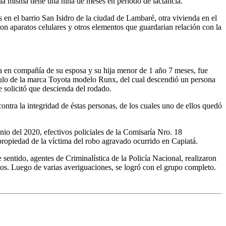
e la misma tiene una niña de meses en periodo de lactancia.
s en el barrio San Isidro de la ciudad de Lambaré, otra vivienda en el
n aparatos celulares y otros elementos que guardarian relación con la
ima en compañía de su esposa y su hija menor de 1 año 7 meses, fue
vehículo de la marca Toyota modelo Runx, del cual descendió un persona
 solicitó que descienda del rodado.
ontra la integridad de éstas personas, de los cuales uno de ellos quedó
nio del 2020, efectivos policiales de la Comisaría Nro. 18
propiedad de la víctima del robo agravado ocurrido en Capiatá.
 sentido, agentes de Criminalística de la Policía Nacional, realizaron
ados. Luego de varias averiguaciones, se logró con el grupo completo.