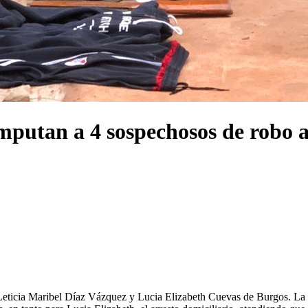
imputan a 4 sospechosos de robo 
ticia Maribel Díaz Vázquez y Lucia Elizabeth Cuevas de Burgos. La rep