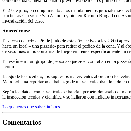
como medida cautelar la prisión preventiva de los tres primeros citado
El 27 de julio, en cumplimiento a los mandamientos judiciales se efect
barrio Las Garzas de San Antonio y otra en Ricardo Brugada de Asunci
investigación del caso.
Antecedentes:
El suceso ocurrió el 26 de junio de este año lectivo, a las 23:00 apr
hasta un local – una pizzeria- para retirar el pedido de la cena. Y al 
de sexo masculino con arma de fuego en mano, específicamente un revó
En ese ínterin, un grupo de personas que se encontraban en la pizzería
herido.
Luego de lo sucedido, los supuestos malvivientes abordaron los vehícul
Metropolitana reportaron el hallazgo de un vehículo abandonado en una
Según los datos, con el vehículo se habrían perpetrados asaltos a mano
la inspección técnica y científica y se hallaron con indicios importan
Lo que tenes que saber|titulares
Comentarios