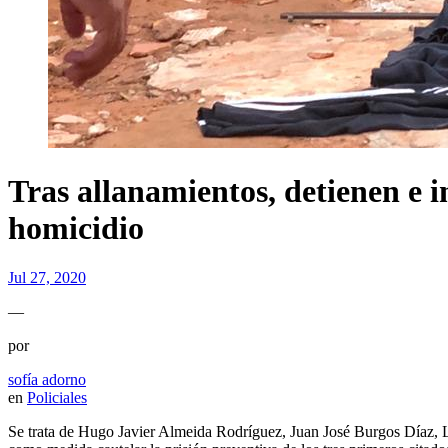
Tras allanamientos, detienen e 
homicidio
Jul 27, 2020
—
por
sofía adorno
en
Policiales
Se trata de Hugo Javier Almeida Rodríguez, Juan José Burgos Díaz, Le