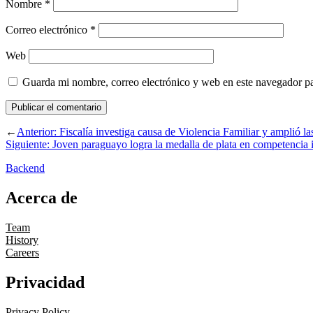
Nombre
*
Correo electrónico
*
Web
Guarda mi nombre, correo electrónico y web en este navegador p
←
Anterior:
Fiscalía investiga causa de Violencia Familiar y amplió l
Siguiente:
Joven paraguayo logra la medalla de plata en competencia i
Backend
Acerca de
Team
History
Careers
Privacidad
Privacy Policy