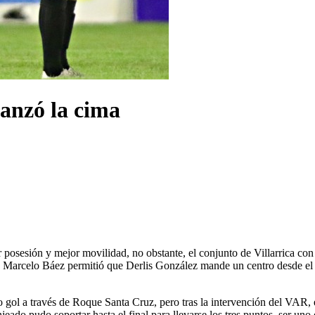
canzó la cima
sesión y mejor movilidad, no obstante, el conjunto de Villarrica con 
da de Marcelo Báez permitió que Derlis González mande un centro desde
ol a través de Roque Santa Cruz, pero tras la intervención del VAR, e
jeado pudo soportar hasta el final para llevarse los tres puntos, ser uno