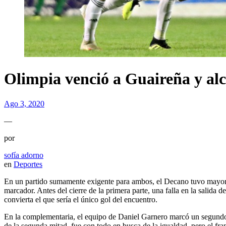
Olimpia venció a Guaireña y al
Ago 3, 2020
—
por
sofía adorno
en
Deportes
En un partido sumamente exigente para ambos, el Decano tuvo mayor po
marcador. Antes del cierre de la primera parte, una falla en la sali
convierta el que sería el único gol del encuentro.
En la complementaria, el equipo de Daniel Garnero marcó un segundo g
de la segunda mitad, fue con todo en busca de la igualdad, pero el fran