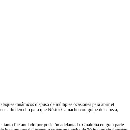
ataques dinámicos dispuso de múltiples ocasiones para abrir el
 el costado derecho para que Néstor Camacho con golpe de cabeza,
l tanto fue anulado por posición adelantada. Guaireña en gran parte
 de los punteros del torneo y cortar una racha de 29 juegos sin derrotas