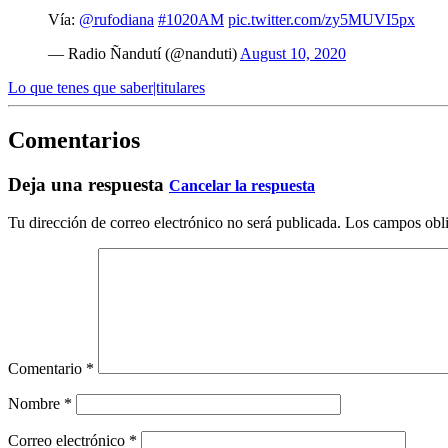
Vía:
@rufodiana
#1020AM
pic.twitter.com/zy5MUVI5px
— Radio Ñandutí (@nanduti)
August 10, 2020
Lo que tenes que saber|titulares
Comentarios
Deja una respuesta
Cancelar la respuesta
Tu dirección de correo electrónico no será publicada.
Los campos obli
Comentario
*
Nombre
*
Correo electrónico
*