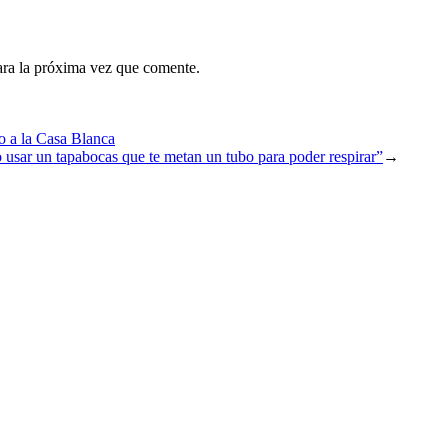
ara la próxima vez que comente.
o a la Casa Blanca
 usar un tapabocas que te metan un tubo para poder respirar”
→