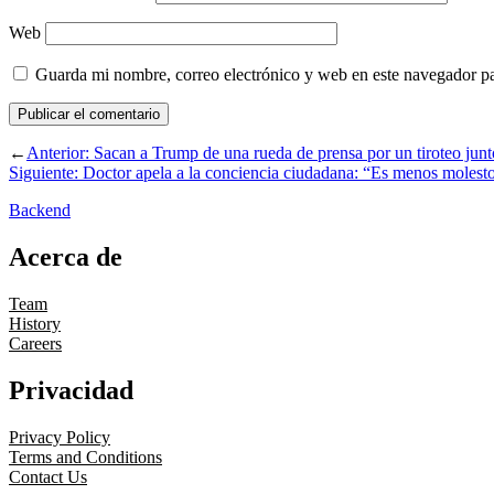
Web
Guarda mi nombre, correo electrónico y web en este navegador p
←
Anterior:
Sacan a Trump de una rueda de prensa por un tiroteo junt
Siguiente:
Doctor apela a la conciencia ciudadana: “Es menos molesto
Backend
Acerca de
Team
History
Careers
Privacidad
Privacy Policy
Terms and Conditions
Contact Us