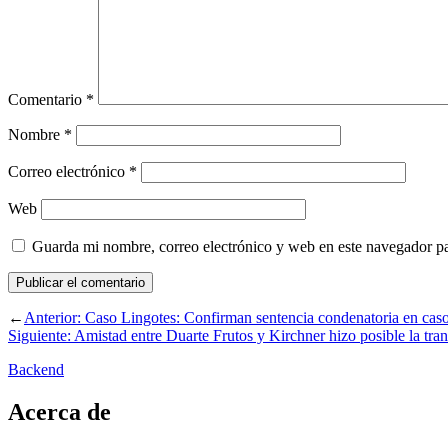
Comentario
*
Nombre
*
Correo electrónico
*
Web
Guarda mi nombre, correo electrónico y web en este navegador p
←
Anterior:
Caso Lingotes: Confirman sentencia condenatoria en cas
Siguiente:
Amistad entre Duarte Frutos y Kirchner hizo posible la tr
Backend
Acerca de