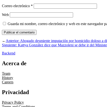
Correo electrónico
*
Web
Guarda mi nombre, correo electrónico y web en este navegador p
←
Anterior:
Abogado desmiente imputación por homicidio doloso a dir
Siguiente:
Kattya González dice que Mazzoleni se debe ir del Ministe
Backend
Acerca de
Team
History
Careers
Privacidad
Privacy Policy
Terms and Conditions