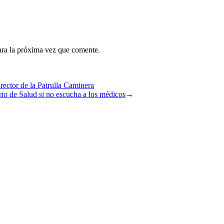
ara la próxima vez que comente.
ector de la Patrulla Caminera
rio de Salud si no escucha a los médicos
→