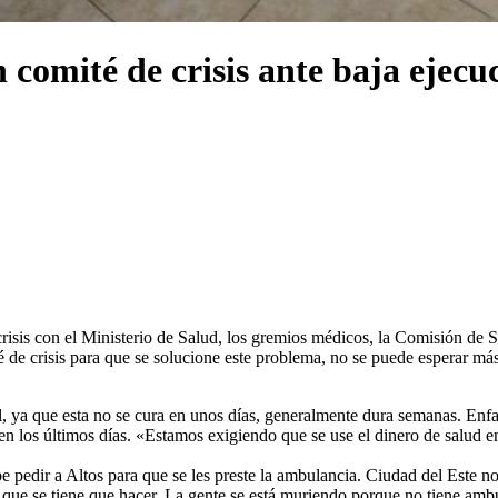
 comité de crisis ante baja ejec
sis con el Ministerio de Salud, los gremios médicos, la Comisión de Sa
é de crisis para que se solucione este problema, no se puede esperar má
 ya que esta no se cura en unos días, generalmente dura semanas. Enfat
 en los últimos días. «Estamos exigiendo que se use el dinero de salud e
pedir a Altos para que se les preste la ambulancia. Ciudad del Este no 
 que se tiene que hacer. La gente se está muriendo porque no tiene amb