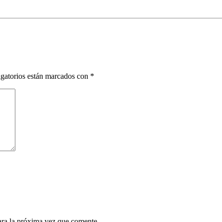
gatorios están marcados con
*
ara la próxima vez que comente.