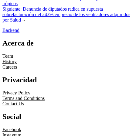
trópicos
Siguiente:
Denuncia de diputados radica en supuesta
sobrefacturación del 243% en precio de los ventiladores adquiridos
por Salud
→
Backend
Acerca de
Team
History
Careers
Privacidad
Privacy Policy
Terms and Conditions
Contact Us
Social
Facebook
Instagram